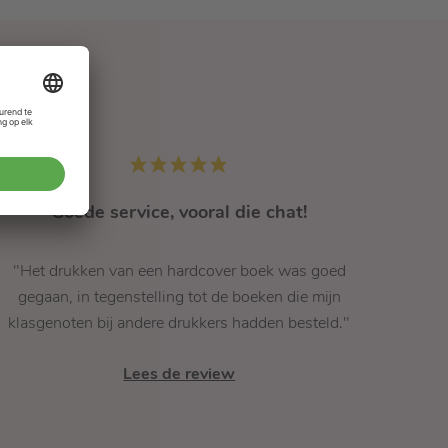
Goede service, vooral die chat!
"Het drukken van een hardcover boek was goed
"Supe
gegaan, in tegenstelling tot de boeken die mijn
ge
klasgenoten bij andere drukkers hadden besteld."
Lees de review