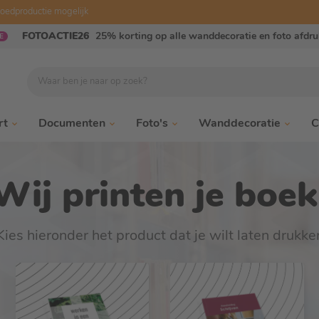
oedproductie mogelijk
FOTOACTIE26
25% korting op alle wanddecoratie en foto afdr
E
Waar ben je naar op zoek?
rt
Documenten
Foto's
Wanddecoratie
C
ij printen je
alman
Kies hieronder het product dat je wilt laten drukke