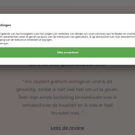
Dit zeggen onze klanten
Echt de allergoedkoopste site!
"Als student grafisch vormgever vind ik dit
geweldig, omdat ik niet veel heb om uit te geven.
Toen mijn eerste bestelling binnenkwam was ik
verbaasd over de kwaliteit en ik was er heel
tevreden mee. "
Lees de review