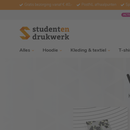
Gratis bezorging vanaf € 40,-
PostNL afhaalpunten
Sp
ACTI
Alles
Hoodie
Kleding & textiel
T-shi
W