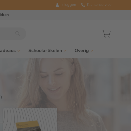
Inloggen
Klantenservice
ukken
adeaus
Schoolartikelen
Overig
a
|
n