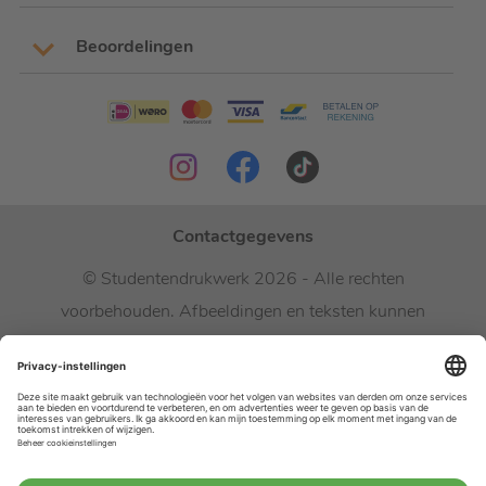
Beoordelingen
Contactgegevens
© Studentendrukwerk 2026 - Alle rechten
voorbehouden. Afbeeldingen en teksten kunnen
niet vrij worden gebruikt.
Studentendrukwerk gebruikt cookies ter
verbetering van de website.
Bekijk de
privacyverklaring