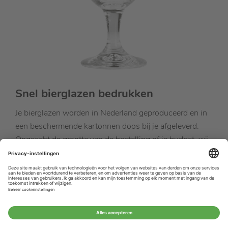
Snel bierglazen bedrukken
Je bierglazen worden in Nederland geproduceerd en in
een beschermende kartonnen doos bij je afgeleverd.
Ongeacht de grootte van de bestelling of je budget, wij
bieden mooie bierglazen met diverse
decoratiemogelijkheden. Studentendrukwerk staat
garant voor snelle levertijden en hoogwaardige
producten tegen een betaalbare prijs! Bij de
actuele
levertijden
kun je zien wanneer jij je bierglas kunt
verwachten.