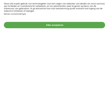
Mijn account
Beoordelingen
Contactgegevens
© Studentendrukwerk 2026 - Alle rechten
voorbehouden. Afbeeldingen en teksten kunnen
niet vrij worden gebruikt.
Studentendrukwerk gebruikt cookies ter
verbetering van de website.
Bekijk de
privacyverklaring