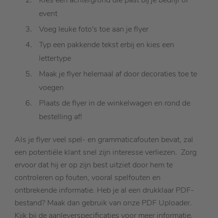
Kies een achtergrond die past bij je bedrijf of
event
Voeg leuke foto's toe aan je flyer
Typ een pakkende tekst erbij en kies een
lettertype
Maak je flyer helemaal af door decoraties toe te
voegen
Plaats de flyer in de winkelwagen en rond de
bestelling af!
Als je flyer veel spel- en grammaticafouten bevat, zal
een potentiële klant snel zijn interesse verliezen. Zorg
ervoor dat hij er op zijn best uitziet door hem te
controleren op fouten, vooral spelfouten en
ontbrekende informatie. Heb je al een drukklaar PDF-
bestand? Maak dan gebruik van onze PDF Uploader.
Kijk bij de
aanleverspecificaties
voor meer informatie.